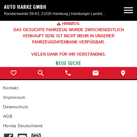
AUTO HARKE GMBH
Randersweide 59-63, 21035 Hamburg | Hamburger Landstr. 50, 21357 Bardowick
HINWEIS:
Neuwagen
DAS GESUCHTE FAHRZEUG WURDE ZWISCHENZEITLICH
VERKAUFT BZW. IST NICHT MEHR IN UNSERER
FAHRZEUGDATENBANK VERFÜGBAR.
Gebrauchtwagen
VIELEN DANK FÜR IHR VERSTÄNDNIS.
NEUE SUCHE
Aktionen & Angebote
Service & Zubehör
Kontakt
Impressum
Unser Autohaus
Datenschutz
AGB
Honda Deutschland