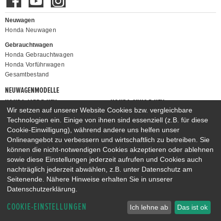
Neuwagen
Honda Neuwagen
Gebrauchtwagen
Honda Gebrauchtwagen
Honda Vorführwagen
Gesamtbestand
NEUWAGENMODELLE
HONDA JAZZ E:HEV
HONDA CIVIC E:HEV
Wir setzen auf unserer Website Cookies bzw. vergleichbare
HONDA PRELUDE E:HEV
HONDA HR-V E:HEV
Technologien ein. Einige von ihnen sind essenziell (z.B. für diese
HONDA ZR-V E:HEV
HONDA CR-V E:HEV & E:PHEV
Cookie-Einwilligung), während andere uns helfen unser
Onlineangebot zu verbessern und wirtschaftlich zu betreiben. Sie
können die nicht-notwendigen Cookies akzeptieren oder ablehnen
sowie diese Einstellungen jederzeit aufrufen und Cookies auch
nachträglich jederzeit abwählen, z.B. unter Datenschutz am
Seitenende. Nähere Hinweise erhalten Sie in unserer
Datenschutzerklärung.
COOKIE-EINSTELLUNGEN
Ich lehne ab
Das ist ok