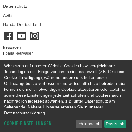
Montag - Freitag:
07:30 - 18:00 Uhr
Datenschutz
24h H O T L I N E +49 (0)40 - 735 935 0
Verkauf
AGB
Unfall | Panne | Notruf
Tag & Nacht 365 Tage
Montag - Freitag:
09:00 - 18:00 Uhr
Samstag:
Honda Deutschland
09:30 - 13:00 Uhr
Service
Sonntag/Schautag:
11:00 - 16:00 Uhr (keine Beratung,
Montag - Donnerstag:
07:45 - 17:00 Uhr
kein Verkauf)
Freitag:
07:45 - 15:00 Uhr
Teile & Zubehör
Verkauf
Neuwagen
Montag - Freitag:
08:00 - 17:00 Uhr
Montag - Freitag:
09:00 - 17:00 Uhr
Honda Neuwagen
Samstag:
09:30 - 13:00 Uhr
SB-Fahrzeugwäsche
Gebrauchtwagen
Sonntag/Schautag:
Geschlossen
Wir setzen auf unserer Website Cookies bzw. vergleichbare
Montag - Freitag:
07:30 - 18:00 Uhr
Honda Gebrauchtwagen
Technologien ein. Einige von ihnen sind essenziell (z.B. für diese
Teile & Zubehör
Honda Vorführwagen
Cookie-Einwilligung), während andere uns helfen unser
Montag - Donnerstag:
07:45 - 17:00 Uhr
Gesamtbestand
Onlineangebot zu verbessern und wirtschaftlich zu betreiben. Sie
Freitag:
07:45 - 15:00 Uhr
können die nicht-notwendigen Cookies akzeptieren oder ablehnen
NEUWAGENMODELLE
sowie diese Einstellungen jederzeit aufrufen und Cookies auch
HONDA JAZZ E:HEV
HONDA CIVIC E:HEV
nachträglich jederzeit abwählen, z.B. unter Datenschutz am
HONDA PRELUDE E:HEV
HONDA HR-V E:HEV
Seitenende. Nähere Hinweise erhalten Sie in unserer
HONDA ZR-V E:HEV
HONDA CR-V E:HEV & E:PHEV
Datenschutzerklärung.
COOKIE-EINSTELLUNGEN
Ich lehne ab
Das ist ok