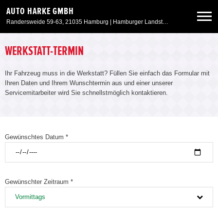
AUTO HARKE GMBH
Randersweide 59-63, 21035 Hamburg | Hamburger Landstr. 50, 21357 Bardowick
Neuwagen
WERKSTATT-TERMIN
Ihr Fahrzeug muss in die Werkstatt? Füllen Sie einfach das Formular mit
Gebrauchtwagen
Ihren Daten und Ihrem Wunschtermin aus und einer unserer
Servicemitarbeiter wird Sie schnellstmöglich kontaktieren.
Aktionen & Angebote
Service & Zubehör
Gewünschtes Datum *
Unser Autohaus
Gewünschter Zeitraum *
Vormittags