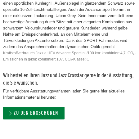
einen sportlichen Kühlergrill, Außenspiegel in glänzendem Schwarz sowie
spezielle 16-Zoll-Leichtmetallfelgen. Auch der Advance Sport kommt in
einer exklusiven Lackierung: Urban Grey. Sein Innenraum vermittelt eine
hochwertige Anmutung durch Sitze mit einer eleganten Kombination aus
schwarzem Velourskunstleder und grauem Kunstleder, während gelbe
Nähte am Dreispeichenlenkrad, an den Mittelarmlehne und
Türverkleidungen Akzente setzen. Dank des SPORT-Fahrmodus wird
zudem das Ansprechverhalten der dynamischen Optik gerecht.
Kraftstoffverbrauch Jazz e:HEV Advance Sport in l/100 km: kombiniert 4,7. CO₂-
Emissionen in g/km: kombiniert 107. CO₂-Klasse: C.
Wir bestellen Ihren Jazz und Jazz Crosstar gerne in der Ausstattung,
die Sie wünschen.
Für verfügbare Ausstattungsvarianten laden Sie gerne hier aktuelles
Informationsmaterial herunter.
ZU DEN BROSCHÜREN