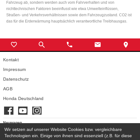
Fahrzeug ab, sondern werden auch vom Fahrverhalten und von
nichttechnischen Faktoren beeinflusst wie etwa Umwelteinflüssen,
Straßen- und Verkehrsverhältnissen sowie dem Fahrzeugzustand. CO2 ist
das für die Erderwärmung hauptsächlich verantwortliche Treibhausgas.
Kontakt
Impressum
Datenschutz
AGB
Honda Deutschland
Neuwagen
Honda Neuwagen
Wir setzen auf unserer Website Cookies bzw. vergleichbare
Technologien ein. Einige von ihnen sind essenziell (z.B. für diese
Gebrauchtwagen