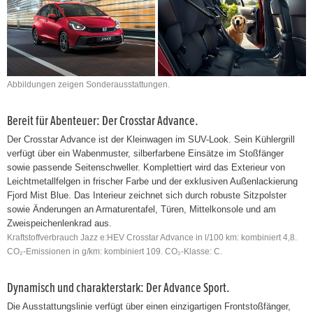
Abbildungen zeigen Sonderausstattungen.
Bereit für Abenteuer: Der Crosstar Advance.
Der Crosstar Advance ist der Kleinwagen im SUV-Look. Sein Kühlergrill
verfügt über ein Wabenmuster, silberfarbene Einsätze im Stoßfänger
sowie passende Seitenschweller. Komplettiert wird das Exterieur von
Leichtmetallfelgen in frischer Farbe und der exklusiven Außenlackierung
Fjord Mist Blue. Das Interieur zeichnet sich durch robuste Sitzpolster
sowie Änderungen an Armaturentafel, Türen, Mittelkonsole und am
Zweispeichenlenkrad aus.
Kraftstoffverbrauch Jazz e:HEV Crosstar Advance in l/100 km: kombiniert 4,8.
CO₂-Emissionen in g/km: kombiniert 109. CO₂-Klasse: C.
Dynamisch und charakterstark: Der Advance Sport.
Die Ausstattungslinie verfügt über einen einzigartigen Frontstoßfänger,