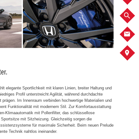
F
K
S
er.
t elegante Sportlichkeit mit klaren Linien, breiter Haltung und
edriges Profil unterstreicht Agilität, während durchdachte
tt prägen. Im Innenraum verbinden hochwertige Materialien und
ument Funktionalität mit modernem Stil. Zur Komfortausstattung
n-Klimaautomatik mit Pollenfilter, das schlüssellose
portsitze mit Sitzheizung. Gleichzeitig sorgen die
Assistenzsysteme für maximale Sicherheit. Beim neuen Prelude
gente Technik nahtlos ineinander.