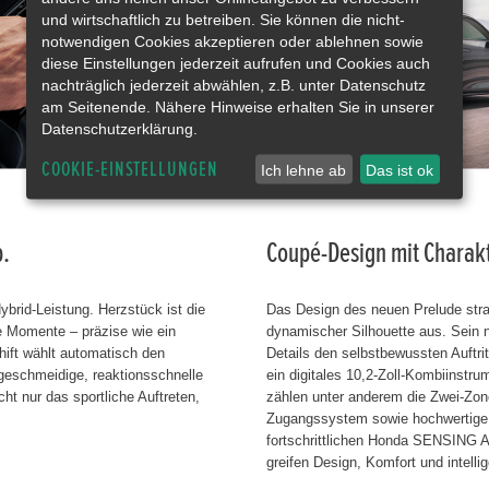
und wirtschaftlich zu betreiben. Sie können die nicht-
notwendigen Cookies akzeptieren oder ablehnen sowie
diese Einstellungen jederzeit aufrufen und Cookies auch
nachträglich jederzeit abwählen, z.B. unter Datenschutz
am Seitenende. Nähere Hinweise erhalten Sie in unserer
Datenschutzerklärung.
COOKIE-EINSTELLUNGEN
Ich lehne ab
Das ist ok
b.
Coupé-Design mit Charakt
brid-Leistung. Herzstück ist die
Das Design des neuen Prelude strahl
e Momente – präzise wie ein
dynamischer Silhouette aus. Sein ni
hift wählt automatisch den
Details den selbstbewussten Auftri
 geschmeidige, reaktionsschnelle
ein digitales 10,2-Zoll-Kombiinstr
t nur das sportliche Auftreten,
zählen unter anderem die Zwei-Zone
Zugangssystem sowie hochwertige S
fortschrittlichen Honda SENSING 
greifen Design, Komfort und intelli