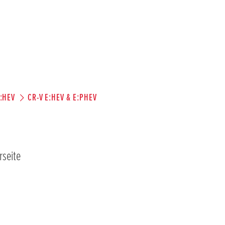
E:HEV
CR-V E:HEV & E:PHEV
rseite