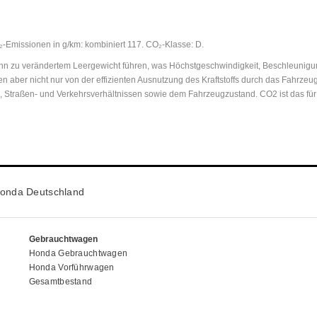
O₂-Emissionen in g/km: kombiniert 117. CO₂-Klasse: D.
 zu verändertem Leergewicht führen, was Höchstgeschwindigkeit, Beschleunigungs
n aber nicht nur von der effizienten Ausnutzung des Kraftstoffs durch das Fahrz
n, Straßen- und Verkehrsverhältnissen sowie dem Fahrzeugzustand. CO2 ist das fü
onda Deutschland
Gebrauchtwagen
Honda Gebrauchtwagen
Honda Vorführwagen
Gesamtbestand