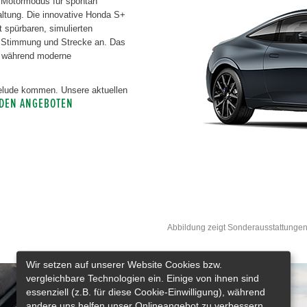
d Motormodus für spontan
ltung. Die innovative Honda S+
it spürbaren, simulierten
 Stimmung und Strecke an. Das
e, während moderne
Prelude kommen. Unsere aktuellen
 DEN ANGEBOTEN
Abbildung zeigt Sonderausstattungen
Wir setzen auf unserer Website Cookies bzw.
vergleichbare Technologien ein. Einige von ihnen sind
essenziell (z.B. für diese Cookie-Einwilligung), während
andere uns helfen unser Onlineangebot zu verbessern