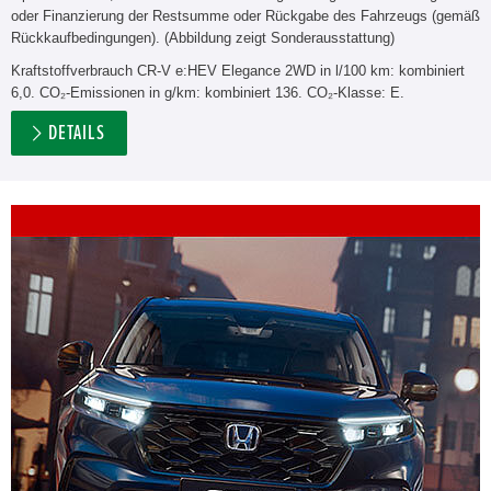
oder Finanzierung der Restsumme oder Rückgabe des Fahrzeugs (gemäß
Rückkaufbedingungen). (Abbildung zeigt Sonderausstattung)
Kraftstoffverbrauch CR-V e:HEV Elegance 2WD in l/100 km: kombiniert
6,0. CO₂-Emissionen in g/km: kombiniert 136. CO₂-Klasse: E.
DETAILS