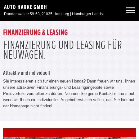
AUTO HARKE GMBH
Randersweide 59-63, 21035 Hamburg | Hamburger Landstr. 50, 21357 Bardowick
Neuwagen
FINANZIERUNG & LEASING
FINANZIERUNG UND LEASING FÜR
Gebrauchtwagen
NEUWAGEN.
Aktionen & Angebote
Attraktiv und individuell
Sie interessieren sich für einen neuen Honda? Dann freuen wir uns, Ihnen
Service & Zubehör
unsere attraktiven Finanzierungs- und Leasingangebote sowie
Preisvorteile vorstellen zu dürfen. Nehmen Sie gerne Kontakt mit uns auf,
wenn wir Ihnen ein individuelles Angebot erstellen sollen, das Sie hier auf
Unser Autohaus
der Homepage nicht finden!