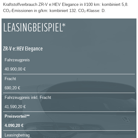
Kraftstoffverbrauch ZR-V e:HEV Elegance in l/100 km: kombiniert 5,8.
CO₂-Emissionen in g/km: kombiniert 132. CO₂-Klasse: D.
LEASINGBEISPIEL*
ZR-V e:HEV Elegance
Fahrzeugpreis
40.900,00 €
Fracht
690,20 €
Fahrzeugpreis inkl. Fracht
41.590,20 €
Preisvorteil**
4.090,20 €
Leasingbetrag