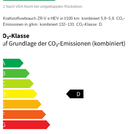
1 Nach VDA-Norm bei umgeklappten Rücksitzen.
Kraftstoffverbrauch ZR-V e:HEV in l/100 km: kombiniert 5,8−5,9. CO₂-
Emissionen in g/km: kombiniert 132−133. CO₂-Klasse: D.