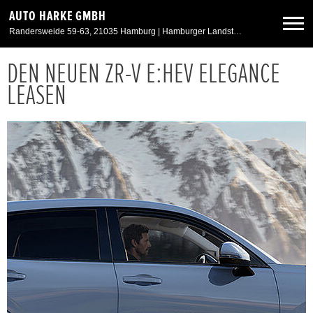
AUTO HARKE GMBH
Randersweide 59-63, 21035 Hamburg | Hamburger Landstr. 50, 21357 Bardowick
DEN NEUEN ZR-V E:HEV ELEGANCE
Neuwagen
LEASEN
Gebrauchtwagen
Aktionen & Angebote
Service & Zubehör
Unser Autohaus