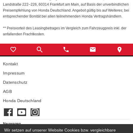
Landstraße 222–226, 60314 Frankfurt am Main, auf Basis der unverbindlichen
Preisempfehlung von Honda Deutschland. Angebot gültig bis auf Weiteres; bei
entsprechender Bonität bei allen teilnehmenden Honda Vertragshändlern.
** Preisvorteil des Leasingbetrages im Vergleich zum Fahrzeugpreis inkl. der
anfallenden Frachtkosten.
Kontakt
Impressum
Datenschutz
AGB
Honda Deutschland
Neuwagen
Wir setzen auf unserer Website Cookies bzw. vergleichbare
Honda Neuwagen