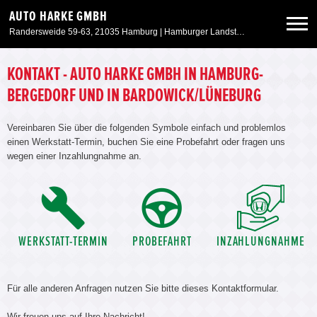
AUTO HARKE GMBH
Randersweide 59-63, 21035 Hamburg | Hamburger Landstr. 50, 21357 Bardowick
Neuwagen
KONTAKT - AUTO HARKE GMBH IN HAMBURG-
BERGEDORF UND IN BARDOWICK/LÜNEBURG
Gebrauchtwagen
Vereinbaren Sie über die folgenden Symbole einfach und problemlos
einen Werkstatt-Termin, buchen Sie eine Probefahrt oder fragen uns
Aktionen & Angebote
wegen einer Inzahlungnahme an.
Service & Zubehör
Unser Autohaus
WERKSTATT-TERMIN
PROBEFAHRT
INZAHLUNGNAHME
Für alle anderen Anfragen nutzen Sie bitte dieses Kontaktformular.
Wir freuen uns auf Ihre Nachricht!