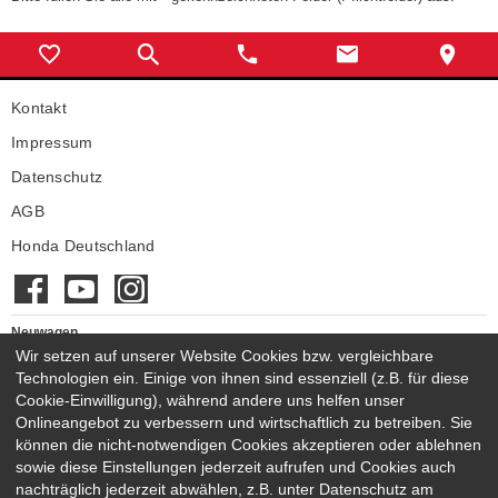
Kontakt
Impressum
Datenschutz
AGB
Honda Deutschland
Neuwagen
Wir setzen auf unserer Website Cookies bzw. vergleichbare
Honda Neuwagen
Technologien ein. Einige von ihnen sind essenziell (z.B. für diese
Gebrauchtwagen
Cookie-Einwilligung), während andere uns helfen unser
Honda Gebrauchtwagen
Onlineangebot zu verbessern und wirtschaftlich zu betreiben. Sie
Honda Vorführwagen
können die nicht-notwendigen Cookies akzeptieren oder ablehnen
Gesamtbestand
sowie diese Einstellungen jederzeit aufrufen und Cookies auch
nachträglich jederzeit abwählen, z.B. unter Datenschutz am
NEUWAGENMODELLE