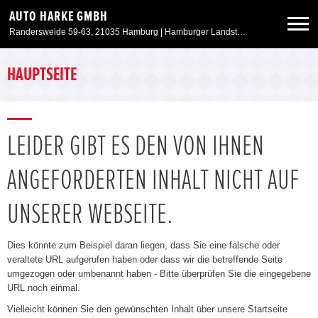
AUTO HARKE GMBH
Randersweide 59-63, 21035 Hamburg | Hamburger Landstr. 50, 21357 Bardowick
Neuwagen
HAUPTSEITE
Gebrauchtwagen
LEIDER GIBT ES DEN VON IHNEN
Aktionen & Angebote
ANGEFORDERTEN INHALT NICHT AUF
Service & Zubehör
UNSERER WEBSEITE.
Unser Autohaus
Dies könnte zum Beispiel daran liegen, dass Sie eine falsche oder
veraltete URL aufgerufen haben oder dass wir die betreffende Seite
umgezogen oder umbenannt haben - Bitte überprüfen Sie die eingegebene
URL noch einmal.
Vielleicht können Sie den gewünschten Inhalt über unsere Startseite