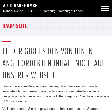
AUTO HARKE GMBH
Randersweide 59-63, 21035 Hamburg | Hamburger Landstr. 50, 21357 Bardowick
Neuwagen
HAUPTSEITE
Gebrauchtwagen
LEIDER GIBT ES DEN VON IHNEN
Aktionen & Angebote
ANGEFORDERTEN INHALT NICHT AUF
Service & Zubehör
UNSERER WEBSEITE.
Unser Autohaus
Dies könnte zum Beispiel daran liegen, dass Sie eine falsche oder
veraltete URL aufgerufen haben oder dass wir die betreffende Seite
umgezogen oder umbenannt haben - Bitte überprüfen Sie die eingegebene
URL noch einmal.
Vielleicht können Sie den gewünschten Inhalt über unsere Startseite