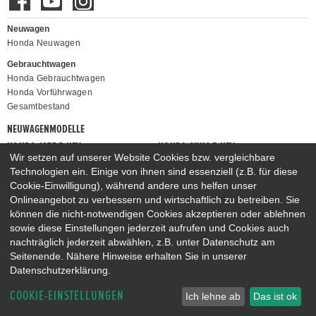
Neuwagen
Honda Neuwagen
Gebrauchtwagen
Honda Gebrauchtwagen
Honda Vorführwagen
Gesamtbestand
NEUWAGENMODELLE
HONDA JAZZ E:HEV
HONDA CIVIC E:HEV
Wir setzen auf unserer Website Cookies bzw. vergleichbare
HONDA PRELUDE E:HEV
HONDA HR-V E:HEV
Technologien ein. Einige von ihnen sind essenziell (z.B. für diese
HONDA ZR-V E:HEV
HONDA CR-V E:HEV & E:PHEV
Cookie-Einwilligung), während andere uns helfen unser
Onlineangebot zu verbessern und wirtschaftlich zu betreiben. Sie
können die nicht-notwendigen Cookies akzeptieren oder ablehnen
sowie diese Einstellungen jederzeit aufrufen und Cookies auch
nachträglich jederzeit abwählen, z.B. unter Datenschutz am
Seitenende. Nähere Hinweise erhalten Sie in unserer
Datenschutzerklärung.
COOKIE-EINSTELLUNGEN
Ich lehne ab
Das ist ok