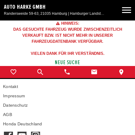
AUTO HARKE GMBH
Randersweide 59-63, 21035 Hamburg | Hamburger Landstr. 50, 21357 Bardowick
HINWEIS:
Neuwagen
DAS GESUCHTE FAHRZEUG WURDE ZWISCHENZEITLICH
VERKAUFT BZW. IST NICHT MEHR IN UNSERER
FAHRZEUGDATENBANK VERFÜGBAR.
Gebrauchtwagen
VIELEN DANK FÜR IHR VERSTÄNDNIS.
NEUE SUCHE
Aktionen & Angebote
Service & Zubehör
Kontakt
Impressum
Unser Autohaus
Datenschutz
AGB
Honda Deutschland