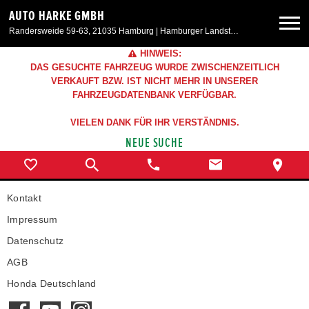
AUTO HARKE GMBH
Randersweide 59-63, 21035 Hamburg | Hamburger Landstr. 50, 21357 Bardowick
HINWEIS:
Neuwagen
DAS GESUCHTE FAHRZEUG WURDE ZWISCHENZEITLICH
VERKAUFT BZW. IST NICHT MEHR IN UNSERER
FAHRZEUGDATENBANK VERFÜGBAR.
Gebrauchtwagen
VIELEN DANK FÜR IHR VERSTÄNDNIS.
NEUE SUCHE
Aktionen & Angebote
Service & Zubehör
Kontakt
Impressum
Unser Autohaus
Datenschutz
AGB
Honda Deutschland