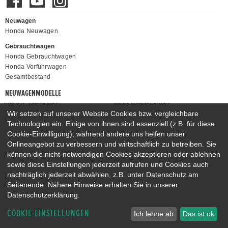
Neuwagen
Honda Neuwagen
Gebrauchtwagen
Honda Gebrauchtwagen
Honda Vorführwagen
Gesamtbestand
NEUWAGENMODELLE
HONDA JAZZ E:HEV
HONDA CIVIC E:HEV
Wir setzen auf unserer Website Cookies bzw. vergleichbare
HONDA PRELUDE E:HEV
HONDA HR-V E:HEV
Technologien ein. Einige von ihnen sind essenziell (z.B. für diese
HONDA ZR-V E:HEV
HONDA CR-V E:HEV & E:PHEV
Cookie-Einwilligung), während andere uns helfen unser
Onlineangebot zu verbessern und wirtschaftlich zu betreiben. Sie
können die nicht-notwendigen Cookies akzeptieren oder ablehnen
sowie diese Einstellungen jederzeit aufrufen und Cookies auch
nachträglich jederzeit abwählen, z.B. unter Datenschutz am
Seitenende. Nähere Hinweise erhalten Sie in unserer
Datenschutzerklärung.
COOKIE-EINSTELLUNGEN
Ich lehne ab
Das ist ok