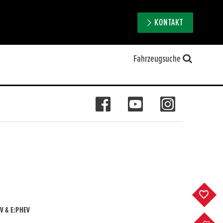
KONTAKT
Fahrzeugsuche
F
V & E:PHEV