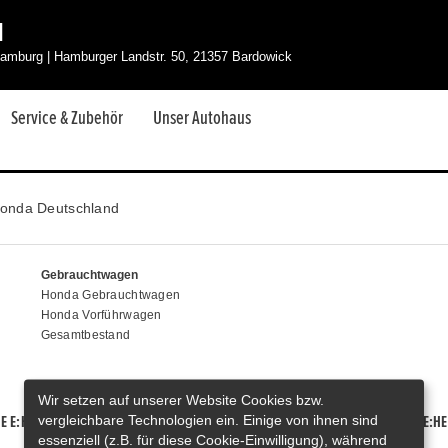
H
amburg | Hamburger Landstr. 50, 21357 Bardowick
Service & Zubehör
Unser Autohaus
onda Deutschland
Gebrauchtwagen
Honda Gebrauchtwagen
Honda Vorführwagen
Gesamtbestand
Wir setzen auf unserer Website Cookies bzw.
vergleichbare Technologien ein. Einige von ihnen sind
E E:HEV
HONDA HR-V E:HEV
HONDA ZR-V E:HEV
HONDA CR-V E:HE
essenziell (z.B. für diese Cookie-Einwilligung), während