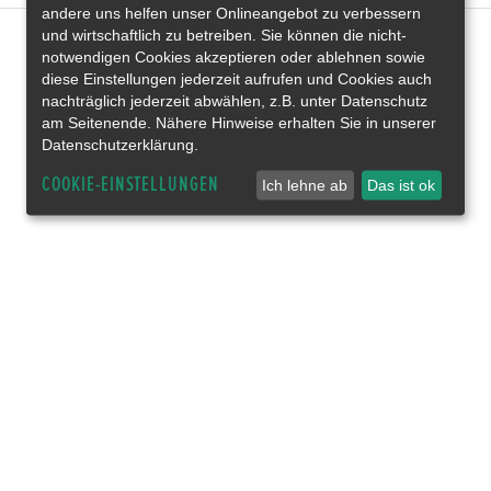
andere uns helfen unser Onlineangebot zu verbessern
und wirtschaftlich zu betreiben. Sie können die nicht-
notwendigen Cookies akzeptieren oder ablehnen sowie
diese Einstellungen jederzeit aufrufen und Cookies auch
nachträglich jederzeit abwählen, z.B. unter Datenschutz
am Seitenende. Nähere Hinweise erhalten Sie in unserer
Datenschutzerklärung.
COOKIE-EINSTELLUNGEN
Ich lehne ab
Das ist ok