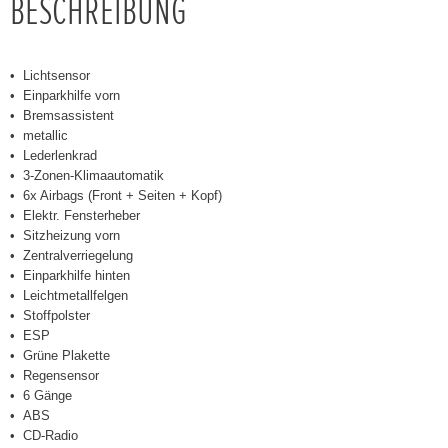
BESCHREIBUNG
Lichtsensor
Einparkhilfe vorn
Bremsassistent
metallic
Lederlenkrad
3-Zonen-Klimaautomatik
6x Airbags (Front + Seiten + Kopf)
Elektr. Fensterheber
Sitzheizung vorn
Zentralverriegelung
Einparkhilfe hinten
Leichtmetallfelgen
Stoffpolster
ESP
Grüne Plakette
Regensensor
6 Gänge
ABS
CD-Radio