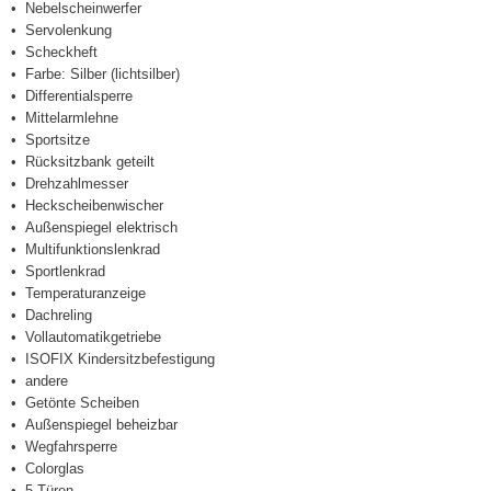
Nebelscheinwerfer
Servolenkung
Scheckheft
Farbe: Silber (lichtsilber)
Differentialsperre
Mittelarmlehne
Sportsitze
Rücksitzbank geteilt
Drehzahlmesser
Heckscheibenwischer
Außenspiegel elektrisch
Multifunktionslenkrad
Sportlenkrad
Temperaturanzeige
Dachreling
Vollautomatikgetriebe
ISOFIX Kindersitzbefestigung
andere
Getönte Scheiben
Außenspiegel beheizbar
Wegfahrsperre
Colorglas
5 Türen