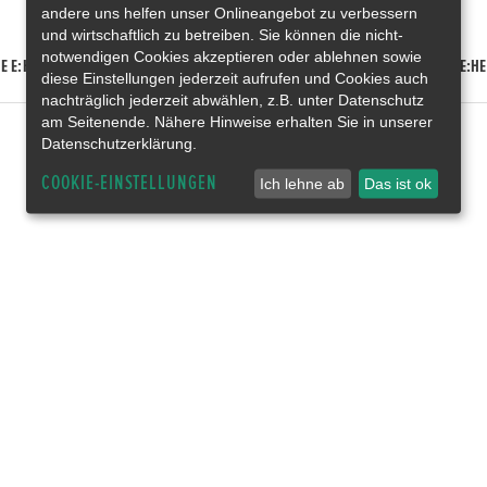
andere uns helfen unser Onlineangebot zu verbessern
und wirtschaftlich zu betreiben. Sie können die nicht-
notwendigen Cookies akzeptieren oder ablehnen sowie
E E:HEV
HONDA HR-V E:HEV
HONDA ZR-V E:HEV
HONDA CR-V E:HE
diese Einstellungen jederzeit aufrufen und Cookies auch
nachträglich jederzeit abwählen, z.B. unter Datenschutz
am Seitenende. Nähere Hinweise erhalten Sie in unserer
Datenschutzerklärung.
COOKIE-EINSTELLUNGEN
Ich lehne ab
Das ist ok