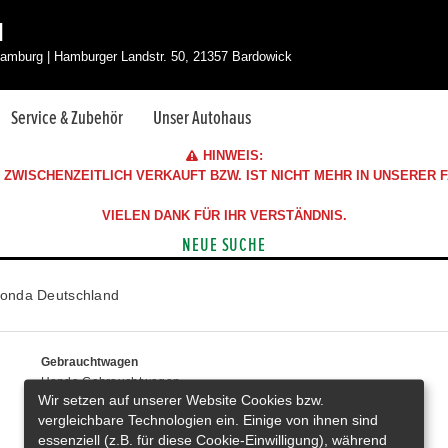
H
amburg | Hamburger Landstr. 50, 21357 Bardowick
Service & Zubehör
Unser Autohaus
HINWEIS:
ZWISCHENZEITLICH VERKAUFT BZW. IST NICHT MEHR IN UNSERER
VIELEN DANK FÜR IHR VERSTÄNDNIS.
NEUE SUCHE
onda Deutschland
Gebrauchtwagen
Honda Gebrauchtwagen
Wir setzen auf unserer Website Cookies bzw.
Honda Vorführwagen
vergleichbare Technologien ein. Einige von ihnen sind
Gesamtbestand
essenziell (z.B. für diese Cookie-Einwilligung), während