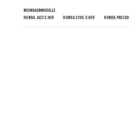
NEUWAGENMODELLE
HONDA JAZZ E:HEV
HONDA CIVIC E:HEV
HONDA PRELUD