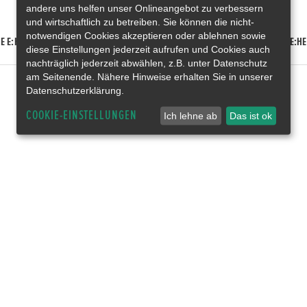
andere uns helfen unser Onlineangebot zu verbessern
und wirtschaftlich zu betreiben. Sie können die nicht-
notwendigen Cookies akzeptieren oder ablehnen sowie
E E:HEV
HONDA HR-V E:HEV
HONDA ZR-V E:HEV
HONDA CR-V E:HE
diese Einstellungen jederzeit aufrufen und Cookies auch
nachträglich jederzeit abwählen, z.B. unter Datenschutz
am Seitenende. Nähere Hinweise erhalten Sie in unserer
Datenschutzerklärung.
COOKIE-EINSTELLUNGEN
Ich lehne ab
Das ist ok