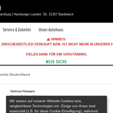
H
amburg | Hamburger Landstr. 50, 21357 Bardowick
Service & Zubehör
Unser Autohaus
HINWEIS:
ZWISCHENZEITLICH VERKAUFT BZW. IST NICHT MEHR IN UNSERER
VIELEN DANK FÜR IHR VERSTÄNDNIS.
NEUE SUCHE
onda Deutschland
Gebrauchtwagen
Honda Gebrauchtwagen
Wir setzen auf unserer Website Cookies bzw.
Honda Vorführwagen
vergleichbare Technologien ein. Einige von ihnen sind
Gesamtbestand
essenziell (z.B. für diese Cookie-Einwilligung), während