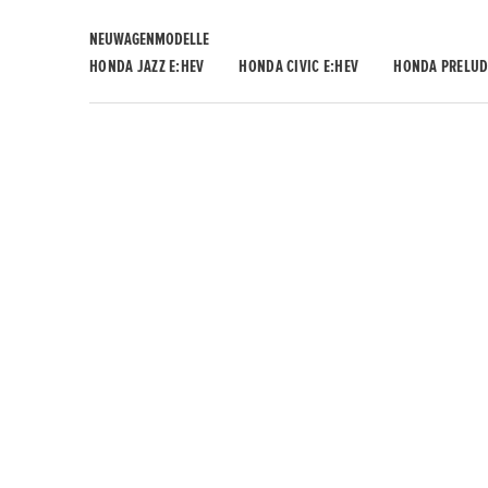
NEUWAGENMODELLE
HONDA JAZZ E:HEV
HONDA CIVIC E:HEV
HONDA PRELUD