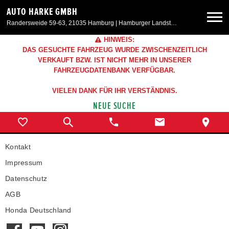
AUTO HARKE GMBH
Randersweide 59-63, 21035 Hamburg | Hamburger Landstr. 50, 21357 Bardowick
HINWEIS:
Neuwagen
DAS GESUCHTE FAHRZEUG WURDE ZWISCHENZEITLICH
VERKAUFT BZW. IST NICHT MEHR IN UNSERER
FAHRZEUGDATENBANK VERFÜGBAR.
Gebrauchtwagen
VIELEN DANK FÜR IHR VERSTÄNDNIS.
NEUE SUCHE
Aktionen & Angebote
Service & Zubehör
Kontakt
Impressum
Unser Autohaus
Datenschutz
AGB
Honda Deutschland