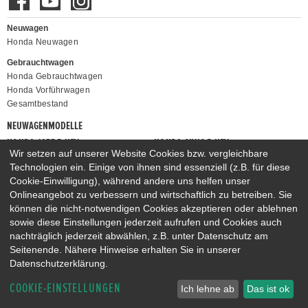
Neuwagen
Honda Neuwagen
Gebrauchtwagen
Honda Gebrauchtwagen
Honda Vorführwagen
Gesamtbestand
NEUWAGENMODELLE
HONDA JAZZ E:HEV
HONDA CIVIC E:HEV
Wir setzen auf unserer Website Cookies bzw. vergleichbare
HONDA PRELUDE E:HEV
HONDA HR-V E:HEV
Technologien ein. Einige von ihnen sind essenziell (z.B. für diese
HONDA ZR-V E:HEV
HONDA CR-V E:HEV & E:PHEV
Cookie-Einwilligung), während andere uns helfen unser
Onlineangebot zu verbessern und wirtschaftlich zu betreiben. Sie
können die nicht-notwendigen Cookies akzeptieren oder ablehnen
sowie diese Einstellungen jederzeit aufrufen und Cookies auch
nachträglich jederzeit abwählen, z.B. unter Datenschutz am
Seitenende. Nähere Hinweise erhalten Sie in unserer
Datenschutzerklärung.
COOKIE-EINSTELLUNGEN
Ich lehne ab
Das ist ok