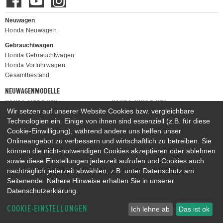
Neuwagen
Honda Neuwagen
Gebrauchtwagen
Honda Gebrauchtwagen
Honda Vorführwagen
Gesamtbestand
NEUWAGENMODELLE
HONDA JAZZ E:HEV
HONDA CIVIC E:HEV
Wir setzen auf unserer Website Cookies bzw. vergleichbare
HONDA PRELUDE E:HEV
HONDA HR-V E:HEV
Technologien ein. Einige von ihnen sind essenziell (z.B. für diese
HONDA ZR-V E:HEV
HONDA CR-V E:HEV & E:PHEV
Cookie-Einwilligung), während andere uns helfen unser
Onlineangebot zu verbessern und wirtschaftlich zu betreiben. Sie
können die nicht-notwendigen Cookies akzeptieren oder ablehnen
sowie diese Einstellungen jederzeit aufrufen und Cookies auch
nachträglich jederzeit abwählen, z.B. unter Datenschutz am
Seitenende. Nähere Hinweise erhalten Sie in unserer
Datenschutzerklärung.
COOKIE-EINSTELLUNGEN
Ich lehne ab
Das ist ok