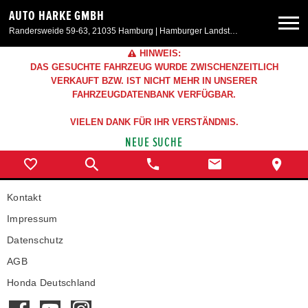
AUTO HARKE GMBH
Randersweide 59-63, 21035 Hamburg | Hamburger Landstr. 50, 21357 Bardowick
HINWEIS:
Neuwagen
DAS GESUCHTE FAHRZEUG WURDE ZWISCHENZEITLICH
VERKAUFT BZW. IST NICHT MEHR IN UNSERER
FAHRZEUGDATENBANK VERFÜGBAR.
Gebrauchtwagen
VIELEN DANK FÜR IHR VERSTÄNDNIS.
NEUE SUCHE
Aktionen & Angebote
Service & Zubehör
Kontakt
Impressum
Unser Autohaus
Datenschutz
AGB
Honda Deutschland