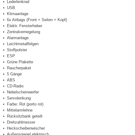
Lederlenkrad
USB
Klimaanlage
6x Airbags (Front + Seiten + Kopf)
Elektr. Fensterheber
Zentralverriegelung
Alarmanlage
Leichtmetallfelgen
Stoffpolster
ESP
Grüne Plakette
Raucherpaket
5 Gänge
ABS
CD-Radio
Nebelscheinwerfer
Servolenkung
Farbe: Rot (porto rot)
Mittelarmlehne
Rücksitzbank geteilt
Drehzahlmesser
Heckscheibenwischer
Außenspiegel elektrisch