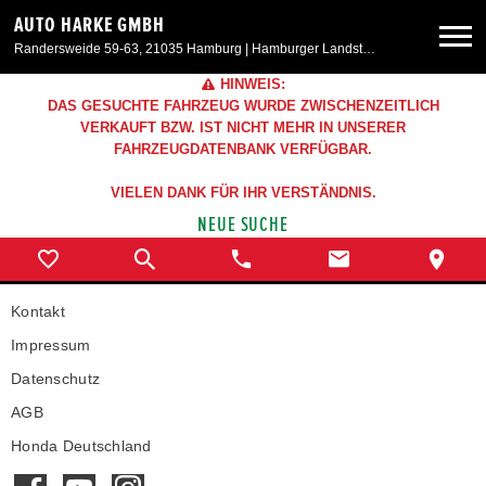
AUTO HARKE GMBH
Randersweide 59-63, 21035 Hamburg | Hamburger Landstr. 50, 21357 Bardowick
HINWEIS:
Neuwagen
DAS GESUCHTE FAHRZEUG WURDE ZWISCHENZEITLICH
VERKAUFT BZW. IST NICHT MEHR IN UNSERER
FAHRZEUGDATENBANK VERFÜGBAR.
Gebrauchtwagen
VIELEN DANK FÜR IHR VERSTÄNDNIS.
NEUE SUCHE
Aktionen & Angebote
Service & Zubehör
Kontakt
Impressum
Unser Autohaus
Datenschutz
AGB
Honda Deutschland