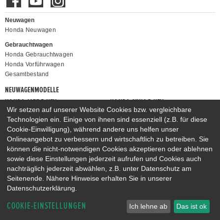
Neuwagen
Honda Neuwagen
Gebrauchtwagen
Honda Gebrauchtwagen
Honda Vorführwagen
Gesamtbestand
NEUWAGENMODELLE
HONDA JAZZ E:HEV
HONDA CIVIC E:HEV
Wir setzen auf unserer Website Cookies bzw. vergleichbare
HONDA PRELUDE E:HEV
HONDA HR-V E:HEV
Technologien ein. Einige von ihnen sind essenziell (z.B. für diese
HONDA ZR-V E:HEV
HONDA CR-V E:HEV & E:PHEV
Cookie-Einwilligung), während andere uns helfen unser
Onlineangebot zu verbessern und wirtschaftlich zu betreiben. Sie
können die nicht-notwendigen Cookies akzeptieren oder ablehnen
sowie diese Einstellungen jederzeit aufrufen und Cookies auch
nachträglich jederzeit abwählen, z.B. unter Datenschutz am
Seitenende. Nähere Hinweise erhalten Sie in unserer
Datenschutzerklärung.
COOKIE-EINSTELLUNGEN
Ich lehne ab
Das ist ok